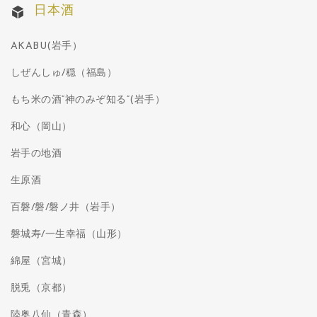
日本酒
AKABU(岩手）
しぜんしゅ/穏（福島）
もち米の酒”神のみぞ知る”(岩手）
和心（岡山）
岩手の地酒
生原酒
百磐/磐/磐ノ井（岩手）
磐城寿/一生幸福（山形）
綿屋（宮城）
脱兎（京都）
陸奥八仙（青森）