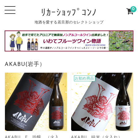
0
ﾘｶｰｼｮｯﾌﾟｺﾝﾉ
地酒を愛する若旦那のセレクトショップ
AKABU(岩手）
お勧め商品
AKABU F 吟醸 （火入
AKABU 純米（火入れ）