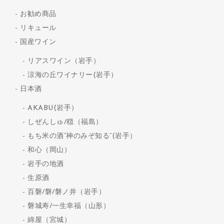
お勧め商品
リキュール
国産ワイン
リアスワイン（岩手）
涼海の丘ワイナリー(岩手）
日本酒
AKABU(岩手）
しぜんしゅ/穏（福島）
もち米の酒”神のみぞ知る”(岩手）
和心（岡山）
岩手の地酒
生原酒
百磐/磐/磐ノ井（岩手）
磐城寿/一生幸福（山形）
綿屋（宮城）