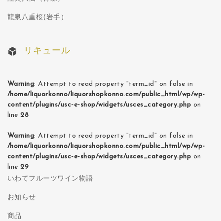
龍泉八重桜(岩手）
リキュール
Warning
: Attempt to read property "term_id" on false in
/home/liquorkonno/liquorshopkonno.com/public_html/wp/wp-
content/plugins/usc-e-shop/widgets/usces_category.php
on
line
28
Warning
: Attempt to read property "term_id" on false in
/home/liquorkonno/liquorshopkonno.com/public_html/wp/wp-
content/plugins/usc-e-shop/widgets/usces_category.php
on
line
29
いわてフルーツワイン物語
お知らせ
商品