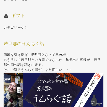
ギフト
カテゴリーなし
若旦那のうんちく話
酒屋を引き継ぎ、若旦那となって早25年。
もう決して若旦那という歳ではないが、地元のお客様が、若旦
那の酒の話を聴きに来る。
そこで語るうんちく話が、また面白い・・・