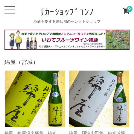
0
ﾘｶｰｼｮｯﾌﾟｺﾝﾉ
地酒を愛する若旦那のセレクトショップ
綿屋（宮城）
綿屋 綿屋倶楽部黄 純米
綿屋 阿波山田錦 純米吟醸