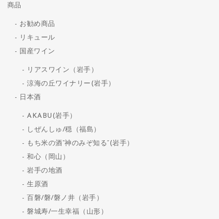
商品
お勧め商品
リキュール
国産ワイン
リアスワイン（岩手）
涼海の丘ワイナリー(岩手）
日本酒
AKABU(岩手）
しぜんしゅ/穏（福島）
もち米の酒”神のみぞ知る”(岩手）
和心（岡山）
岩手の地酒
生原酒
百磐/磐/磐ノ井（岩手）
磐城寿/一生幸福（山形）