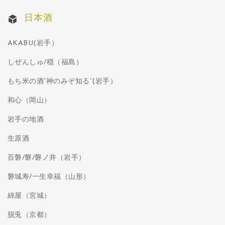
日本酒
AKABU(岩手）
しぜんしゅ/穏（福島）
もち米の酒”神のみぞ知る”(岩手）
和心（岡山）
岩手の地酒
生原酒
百磐/磐/磐ノ井（岩手）
磐城寿/一生幸福（山形）
綿屋（宮城）
脱兎（京都）