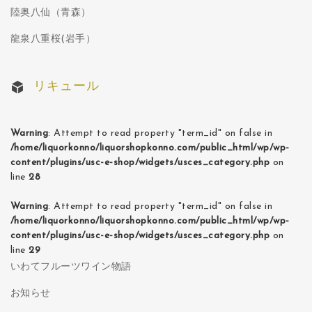
陸奥八仙（青森）
龍泉八重桜(岩手）
リキュール
Warning
: Attempt to read property "term_id" on false in
/home/liquorkonno/liquorshopkonno.com/public_html/wp/wp-
content/plugins/usc-e-shop/widgets/usces_category.php
on
line
28
Warning
: Attempt to read property "term_id" on false in
/home/liquorkonno/liquorshopkonno.com/public_html/wp/wp-
content/plugins/usc-e-shop/widgets/usces_category.php
on
line
29
いわてフルーツワイン物語
お知らせ