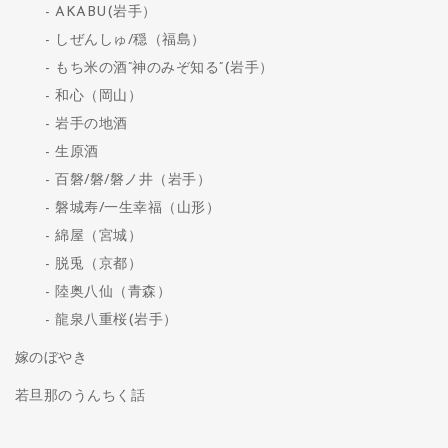
AKABU(岩手）
しぜんしゅ/穏（福島）
もち米の酒”神のみぞ知る”(岩手）
和心（岡山）
岩手の地酒
生原酒
百磐/磐/磐ノ井（岩手）
磐城寿/一生幸福（山形）
綿屋（宮城）
脱兎（京都）
陸奥八仙（青森）
龍泉八重桜(岩手）
嫁のぼやき
若旦那のうんちく話