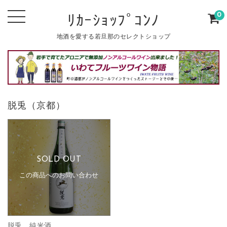
0
ﾘｶｰｼｮｯﾌﾟｺﾝﾉ
地酒を愛する若旦那のセレクトショップ
脱兎（京都）
SOLD OUT
この商品へのお問い合わせ
脱兎 純米酒