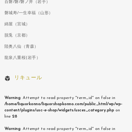
百磐/磐/磐ノ井（岩手）
磐城寿/一生幸福（山形）
綿屋（宮城）
脱兎（京都）
陸奥八仙（青森）
龍泉八重桜(岩手）
リキュール
Warning
: Attempt to read property "term_id" on false in
/home/liquorkonno/liquorshopkonno.com/public_html/wp/wp-
content/plugins/usc-e-shop/widgets/usces_category.php
on
line
28
Warning
: Attempt to read property "term_id" on false in