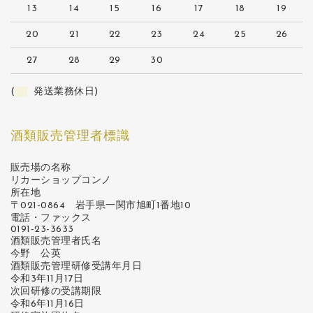
13
14
15
16
17
18
19
20
21
22
23
24
25
26
27
28
29
30
(
発送業務休日)
酒類販売管理者標識
販売場の名称
リカーショップコンノ
所在地
〒021-0864 岩手県一関市旭町1番地10
電話・ファックス
0191-23-3633
酒類販売管理者氏名
今野 公英
酒類販売管理研修受講年月日
令和3年11月17日
次回研修の受講期限
令和6年11月16日