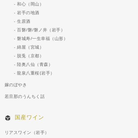
和心（岡山）
岩手の地酒
生原酒
百磐/磐/磐ノ井（岩手）
磐城寿/一生幸福（山形）
綿屋（宮城）
脱兎（京都）
陸奥八仙（青森）
龍泉八重桜(岩手）
嫁のぼやき
若旦那のうんちく話
国産ワイン
リアスワイン（岩手）