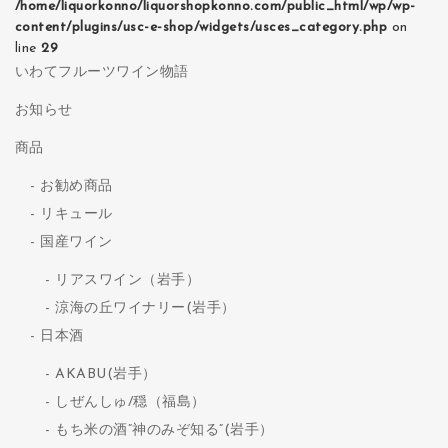
/home/liquorkonno/liquorshopkonno.com/public_html/wp/wp-
content/plugins/usc-e-shop/widgets/usces_category.php
on
line
29
いわてフルーツワイン物語
お知らせ
商品
お勧め商品
リキュール
国産ワイン
リアスワイン（岩手）
涼海の丘ワイナリー(岩手）
日本酒
AKABU(岩手）
しぜんしゅ/穏（福島）
もち米の酒”神のみぞ知る”(岩手）