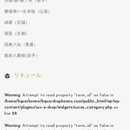
百磐/磐/磐ノ井（岩手）
磐城寿/一生幸福（山形）
綿屋（宮城）
脱兎（京都）
陸奥八仙（青森）
龍泉八重桜(岩手）
リキュール
Warning
: Attempt to read property "term_id" on false in
/home/liquorkonno/liquorshopkonno.com/public_html/wp/wp-
content/plugins/usc-e-shop/widgets/usces_category.php
on
line
28
Warning
: Attempt to read property "term_id" on false in