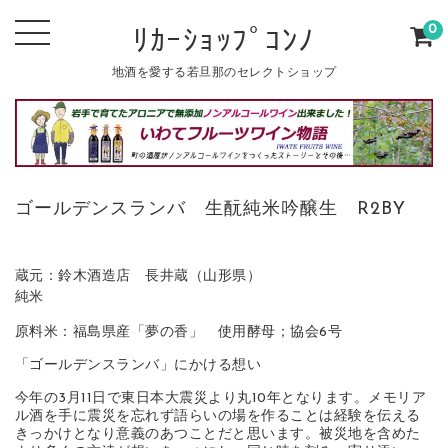
0
ﾘｶｰｼｮｯﾌﾟｺﾝﾉ
地酒を愛する若旦那のセレクトショップ
ゴールデンスランバ 生酛純米吟醸生 R2BY
蔵元：鈴木酒造店 長井蔵（山形県）
純米
原料米：福島県産「夢の香」 使用酵母；協会6号
「ゴールデンスランバ」にかける想い
今年の3月11日で東日本大震災より丸10年となります。メモリア
ル酒を手に震災を忘れず語らいの場を作ることは経験を伝える
きっかけとなり意義のあつことだと思います。被災地を含めた