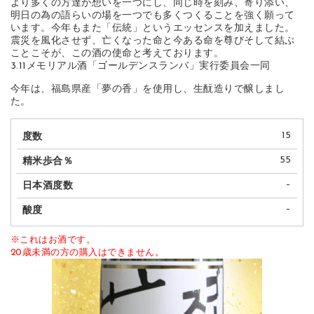
より多くの方達が想いを一つにし、同じ時を刻み、寄り添い、
明日の為の語らいの場を一つでも多くつくることを強く願って
います。今年もまた「伝統」というエッセンスを加えました。
震災を風化させず、亡くなった命と今ある命を尊びそして結ぶ
ことこそが、この酒の使命と考えております。
3.11メモリアル酒「ゴールデンスランバ」実行委員会一同
今年は、福島県産「夢の香」を使用し、生酛造りで醸しまし
た。
15
55
–
–
※これはお酒です。
20歳未満の方の購入はできません。