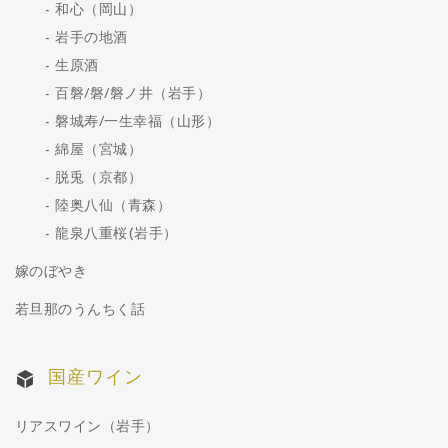
和心（岡山）
岩手の地酒
生原酒
百磐/磐/磐ノ井（岩手）
磐城寿/一生幸福（山形）
綿屋（宮城）
脱兎（京都）
陸奥八仙（青森）
龍泉八重桜(岩手）
嫁のぼやき
若旦那のうんちく話
国産ワイン
リアスワイン（岩手）