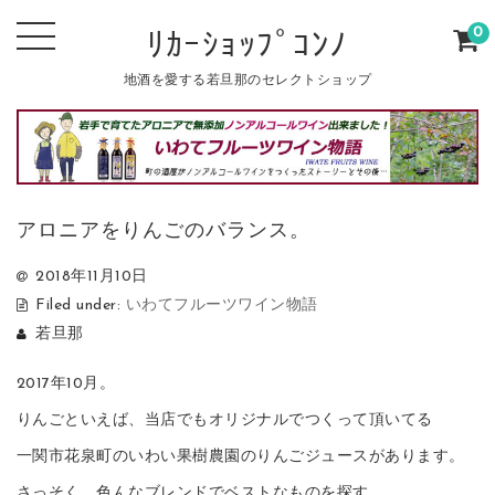
0
ﾘｶｰｼｮｯﾌﾟｺﾝﾉ
地酒を愛する若旦那のセレクトショップ
アロニアをりんごのバランス。
2018年11月10日
Filed under:
いわてフルーツワイン物語
若旦那
2017年10月。
りんごといえば、当店でもオリジナルでつくって頂いてる
一関市花泉町のいわい果樹農園のりんごジュースがあります。
さっそく、色んなブレンドでベストなものを探す…